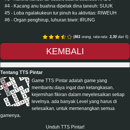
#4 - Kacang anu buahna dipelak dina taneuh: SUUK
#5 - Loba ngalakukeun tur pinuh ku aktivitas: RIWEUH
#6 - Organ penghirup, luhuran biwir: IRUNG
(
861
orang, rata-rata:
3,30
dari 5
)
KEMBALI
Tentang TTS Pintar
Game TTS Pintar adalah game yang
membantu daya ingat dan ketangkasan,
kejernihan fikiran dalam meyelesaikan setiap
levelnya. ada banyak Level yang harus di
selesaikan. untuk memenangkan semua
gamenya.
Unduh TTS Pintar!